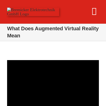
Skip
to
Tog
content
Nav
What Does Augmented Virtual Reality
Installationstech
Mean
Datentechnik
Service
Referenzen
Über