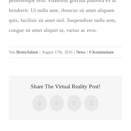
pellentesque eros. Phasellus gravida pharetra ex ut
hendrerit. Ut nulla ante, rhoncus sit amet aliquam
quis, facilisis sit amet nisl. Suspendisse nulla sem,
congue sit amet aliquet ut, varius ac eros.
Von
BremiAdmin
|
August 17th, 2016
|
News
|
0 Kommentare
Share The Virtual Reality Post!
Facebook
X
LinkedIn
E-
Mail