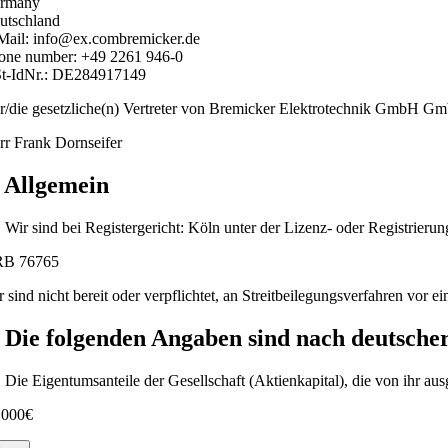
rmany
utschland
Mail:
info@
ex.com
bremicker.de
one number: +49 2261 946-0
t-IdNr.: DE284917149
r/die gesetzliche(n) Vertreter von Bremicker Elektrotechnik GmbH G
rr Frank Dornseifer
. Allgemein
1 Wir sind bei Registergericht: Köln unter der Lizenz- oder Registrierun
B 76765
r sind nicht bereit oder verpflichtet, an Streitbeilegungsverfahren vor e
. Die folgenden Angaben sind nach deutsche
1 Die Eigentumsanteile der Gesellschaft (Aktienkapital), die von ihr a
.000€