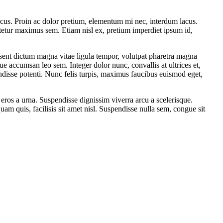
lacus. Proin ac dolor pretium, elementum mi nec, interdum lacus.
ctetur maximus sem. Etiam nisl ex, pretium imperdiet ipsum id,
sent dictum magna vitae ligula tempor, volutpat pharetra magna
ue accumsan leo sem. Integer dolor nunc, convallis at ultrices et,
disse potenti. Nunc felis turpis, maximus faucibus euismod eget,
 eros a urna. Suspendisse dignissim viverra arcu a scelerisque.
uam quis, facilisis sit amet nisl. Suspendisse nulla sem, congue sit