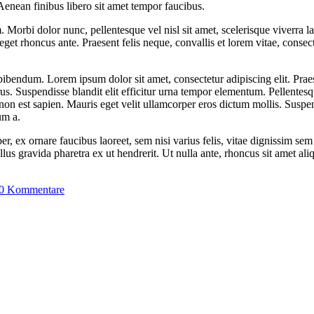
Aenean finibus libero sit amet tempor faucibus.
. Morbi dolor nunc, pellentesque vel nisl sit amet, scelerisque viverra 
get rhoncus ante. Praesent felis neque, convallis et lorem vitae, conse
ibendum. Lorem ipsum dolor sit amet, consectetur adipiscing elit. Prae
us. Suspendisse blandit elit efficitur urna tempor elementum. Pellentesq
on est sapien. Mauris eget velit ullamcorper eros dictum mollis. Suspen
um a.
, ex ornare faucibus laoreet, sem nisi varius felis, vitae dignissim sem
lus gravida pharetra ex ut hendrerit. Ut nulla ante, rhoncus sit amet aliq
0 Kommentare