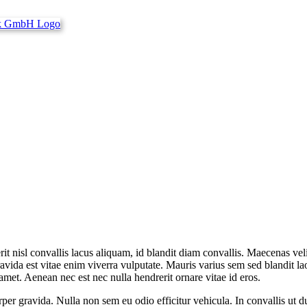
 nisl convallis lacus aliquam, id blandit diam convallis. Maecenas velit
da est vitae enim viverra vulputate. Mauris varius sem sed blandit laore
t amet. Aenean nec est nec nulla hendrerit ornare vitae id eros.
per gravida. Nulla non sem eu odio efficitur vehicula. In convallis ut d