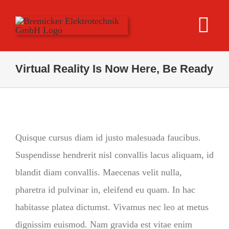
Skip
to
Tog
content
Nav
Installationstech
Virtual Reality Is Now Here, Be Ready
Datentechnik
Service
Quisque cursus diam id justo malesuada faucibus.
Suspendisse hendrerit nisl convallis lacus aliquam, id
Referenzen
blandit diam convallis. Maecenas velit nulla,
pharetra id pulvinar in, eleifend eu quam. In hac
Über
habitasse platea dictumst. Vivamus nec leo at metus
dignissim euismod. Nam gravida est vitae enim